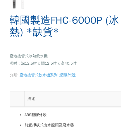
韓國製造FHC-6000P (冰
熱) *缺貨*
座地接管式冰熱飲水機
呎吋：深12.5吋 x 闊12.5吋 x 高40.5吋
分類:
座地接管式飲水機系列 (塑膠外殼)
描述
ABS塑膠外殼
前置押板式出水龍頭及廢水盤