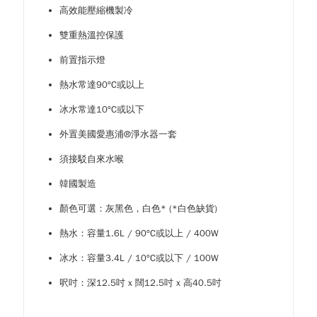
高效能壓縮機製冷
雙重熱溫控保護
前置指示燈
熱水常達90ºC或以上
冰水常達10ºC或以下
外置美國愛惠浦®淨水器一套
須接駁自來水喉
韓國製造
顏色可選：灰黑色，白色* (*白色缺貨)
熱水：容量1.6L / 90ºC或以上 / 400W
冰水：容量3.4L / 10ºC或以下 / 100W
呎吋：深12.5吋 x 闊12.5吋 x 高40.5吋