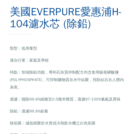
美國EVERPURE愛惠浦H-
104濾水芯 (除鉛)
類型：低用量型
適合行業：家庭及學校
特點：加強除鉛功能，專利石灰質抑制配方內含食用級複磷酸鹽
(POLYPHOSPHATE)，可抑制礦物質在水中結聚，預防結石在人體內
為害。
過濾：隔除99.9%細微至0.5微米雜質，過濾97-100%氯氣及異味
除鉛：過濾99.9%鉛毒
除垢膜：減低積聚於水煲或冷熱飲水機之白色垢膜