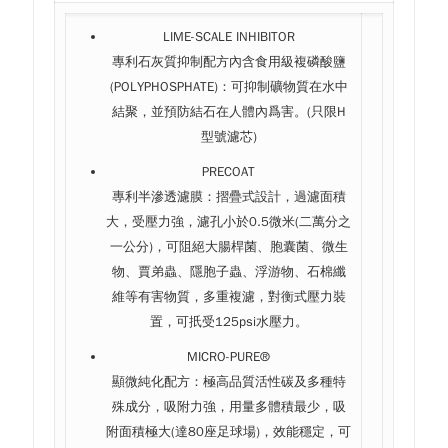
LIME-SCALE INHIBITOR
專利石灰質抑制配方內含食用級複磷酸鹽
(POLYPHOSPHATE)：可抑制礦物質在水中
結聚，並預防結石在人體內爲害。(只限H
型號濾芯)
PRECOAT
專利半滲透濾膜：摺疊式設計，過濾面積
大，受壓力強，濾孔小於
0.5微米(二萬分之
一公分)，可阻絕大腸桿菌、胞囊菌、微生
物、賈弟蟲、隱胞子蟲、浮游物、石棉纖
維等有害物質，多重複濾，對衡式壓力裝
置，可扺受125psi水壓力。
MICRO-PURE®
顯微純化配方：極高品質活性碳及多種特
殊成分，吸附力強，用量多體積最少，吸
附面積極大
(達80座足球場)，效能穩定，可