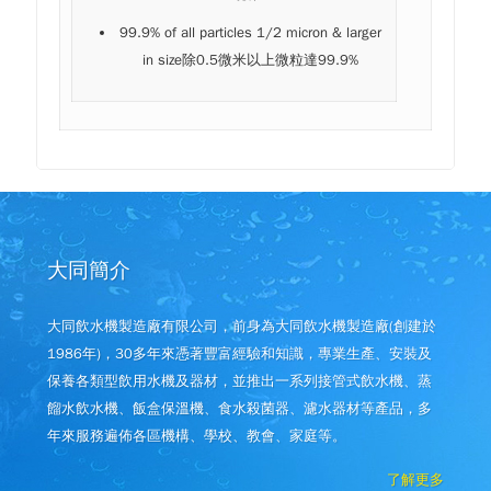
99.9% of all particles 1/2 micron & larger
in size除0.5微米以上微粒達99.9%
大同簡介
大同飲水機製造廠有限公司，前身為大同飲水機製造廠(創建於
1986年)，30多年來憑著豐富經驗和知識，專業生產、安裝及
保養各類型飲用水機及器材，並推出一系列接管式飲水機、蒸
餾水飲水機、飯盒保溫機、食水殺菌器、濾水器材等產品，多
年來服務遍佈各區機構、學校、教會、家庭等。
了解更多