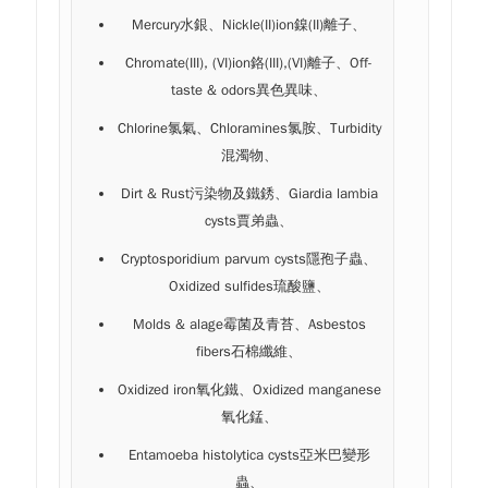
Mercury水銀、Nickle(II)ion鎳(II)離子、
Chromate(III), (VI)ion鉻(III),(VI)離子、Off-
taste & odors異色異味、
Chlorine氯氣、Chloramines氯胺、Turbidity
混濁物、
Dirt & Rust污染物及鐵銹、Giardia lambia
cysts賈弟蟲、
Cryptosporidium parvum cysts隱孢子蟲、
Oxidized sulfides琉酸鹽、
Molds & alage霉菌及青苔、Asbestos
fibers石棉纖維、
Oxidized iron氧化鐵、Oxidized manganese
氧化錳、
Entamoeba histolytica cysts亞米巴變形
蟲、