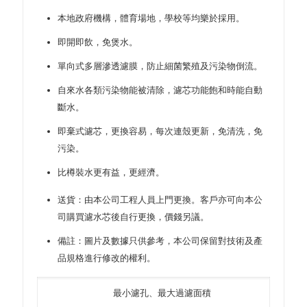
本地政府機構，體育場地，學校等均樂於採用。
即開即飲，免煲水。
單向式多層滲透濾膜，防止細菌繁殖及污染物倒流。
自來水各類污染物能被清除，濾芯功能飽和時能自動
斷水。
即棄式濾芯，更換容易，每次連殼更新，免清洗，免
污染。
比樽裝水更有益，更經濟。
送貨：由本公司工程人員上門更換。客戶亦可向本公
司購買濾水芯後自行更換，價錢另議。
備註：圖片及數據只供參考，本公司保留對技術及產
品規格進行修改的權利。
最小濾孔、最大過濾面積